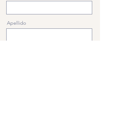
Apellido
Email
WhatsApp
¿Qué servicio te interesa?
Mensaje