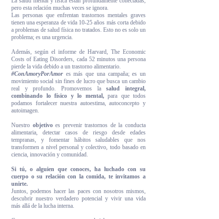
La salud mental y física están profundamente conectadas,
pero esta relación muchas veces se ignora.
Las personas que enfrentan trastornos mentales graves
tienen una esperanza de vida 10-25 años más corta debido
a problemas de salud física no tratados. Esto no es solo un
problema; es una urgencia.
Además, según el informe de Harvard, The Economic
Costs of Eating Disorders, cada 52 minutos una persona
pierde la vida debido a un trastorno alimentario.
#ConAmoryPorAmor
es más que una campaña; es un
movimiento social sin fines de lucro que busca un cambio
real y profundo. Promovemos la
salud integral,
combinando lo físico y lo mental,
para que todos
podamos fortalecer nuestra autoestima, autoconcepto y
autoimagen.
Nuestro
objetivo
es prevenir trastornos de la conducta
alimentaria, detectar casos de riesgo desde edades
tempranas, y fomentar hábitos saludables que nos
transformen a nivel personal y colectivo, todo basado en
ciencia, innovación y comunidad.
Si tú, o alguien que conoces, ha luchado con su
cuerpo o su relación con la comida, te invitamos a
unirte.
Juntos, podemos hacer las paces con nosotros mismos,
descubrir nuestro verdadero potencial y vivir una vida
más allá de la lucha interna.